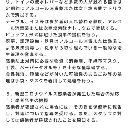
り、トイレの流水レバーなど多数の人が触れる箇所は
定期的にアルコール消毒薬または次亜塩素酸ナトリウ
ムで清拭する。
テーブル、イス等は参加者の入れ替わる都度、アルコ
ール消毒薬または次亜塩素酸ナトリウムで清拭する。
ビュッフェ形式は避けた食事の提供を行う。
厨房、調理設備・器具はアルコール消毒または熱湯に
よる煮沸消毒し、従来から取り組んでいる一般的な衛
生管理を徹底する。
感染防止対策に必要な物資（消毒剤、不織布マスク、
手袋、ペーパータオル等）を十分な量準備する。
食品残渣、唾液などが付いた可能性のあるごみ等の処
理は手袋・マスクを着用して処理を行う。
５．新型コロナウイルス感染者が発生した場合の対応
１）患者発生の把握
感染者が確認された場合には、その旨を保健所に報告
し、対応について指導を受ける。また、スタッフに対
しては感染者が確認されたことを周知する。