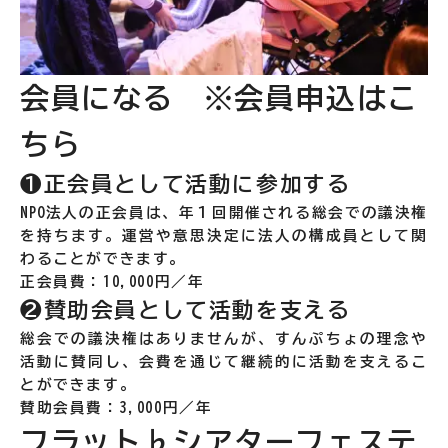
会員になる ※会員申込は
こ
ちら
❶正会員として活動に参加する
NPO法人の正会員は、年１回開催される総会での議決権
を持ちます。運営や意思決定に法人の構成員として関
わることができます。
正会員費：10,000円／年
❷賛助会員として活動を支える
総会での議決権はありませんが、すんぷちょの理念や
活動に賛同し、会費を通じて継続的に活動を支えるこ
とができます。
賛助会員費：3,000円／年
フラット♭シアターフェステ