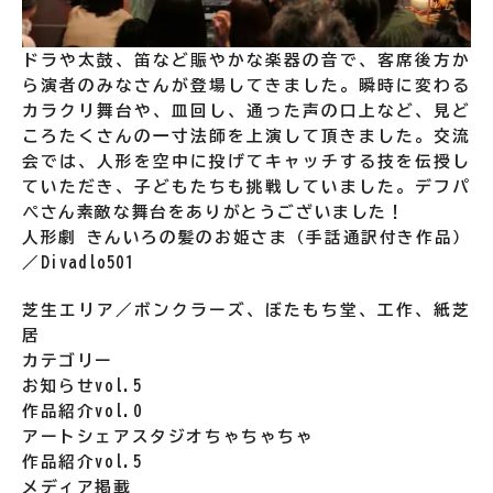
ドラや太鼓、笛など賑やかな楽器の音で、客席後方か
ら演者のみなさんが登場してきました。瞬時に変わる
カラクリ舞台や、皿回し、通った声の口上など、見ど
ころたくさんの一寸法師を上演して頂きました。交流
会では、人形を空中に投げてキャッチする技を伝授し
ていただき、子どもたちも挑戦していました。デフパ
ぺさん素敵な舞台をありがとうございました！
人形劇 きんいろの髪のお姫さま（手話通訳付き作品）
／Divadlo501
芝生エリア／ボンクラーズ、ぼたもち堂、工作、紙芝
居
カテゴリー
お知らせvol.5
作品紹介vol.0
アートシェアスタジオちゃちゃちゃ
作品紹介vol.5
メディア掲載