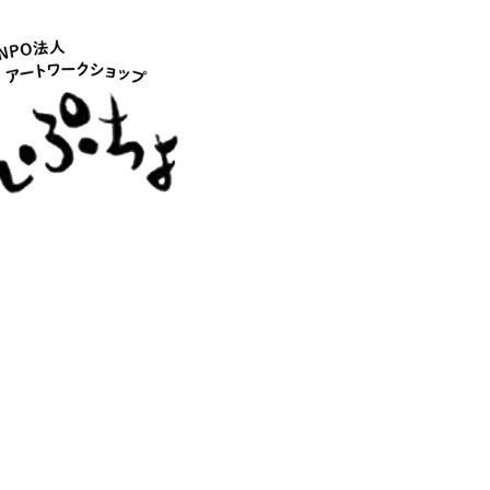
NPO法人アート
）
）
）
）
）
）